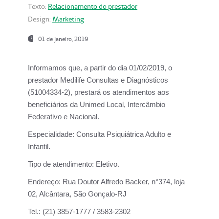
Texto:
Relacionamento do prestador
Design:
Marketing
01 de janeiro, 2019
Informamos que, a partir do
dia 01/02/2019
, o
prestador
Medilife Consultas e Diagnósticos
(51004334-2), prestará os atendimentos aos
beneficiários da
Unimed Local, Intercâmbio
Federativo e Nacional.
Especialidade:
Consulta Psiquiátrica Adulto e
Infantil.
Tipo de atendimento:
Eletivo.
Endereço:
Rua Doutor Alfredo Backer, n°374, loja
02, Alcântara, São Gonçalo-RJ
Tel.:
(21) 3857-1777 / 3583-2302