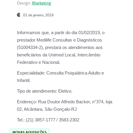
Design:
Marketing
01 de janeiro, 2019
Informamos que, a partir do
dia 01/02/2019
, o
prestador
Medilife Consultas e Diagnósticos
(51004334-2), prestará os atendimentos aos
beneficiários da
Unimed Local, Intercâmbio
Federativo e Nacional.
Especialidade:
Consulta Psiquiátrica Adulto e
Infantil.
Tipo de atendimento:
Eletivo.
Endereço:
Rua Doutor Alfredo Backer, n°374, loja
02, Alcântara, São Gonçalo-RJ
Tel.:
(21) 3857-1777 / 3583-2302
NOVAS AQUISIÇÕES