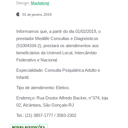
Design:
Marketing
01 de janeiro, 2019
Informamos que, a partir do
dia 01/02/2019
, o
prestador
Medilife Consultas e Diagnósticos
(51004334-2), prestará os atendimentos aos
beneficiários da
Unimed Local, Intercâmbio
Federativo e Nacional.
Especialidade:
Consulta Psiquiátrica Adulto e
Infantil.
Tipo de atendimento:
Eletivo.
Endereço:
Rua Doutor Alfredo Backer, n°374, loja
02, Alcântara, São Gonçalo-RJ
Tel.:
(21) 3857-1777 / 3583-2302
NOVAS AQUISIÇÕES