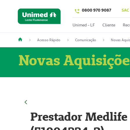
0800 970 9087
SAC
Unimed - LF
Cliente
Rec
Acesso Rápido
Comunicação
Novas Aquis
Novas Aquisiçõe
Prestador Medlife