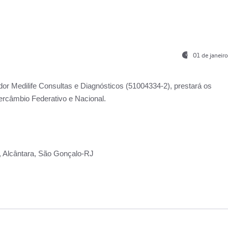
01 de janeir
ador
Medilife Consultas e Diagnósticos
(51004334-2), prestará os
ercâmbio Federativo e Nacional.
2, Alcântara, São Gonçalo-RJ