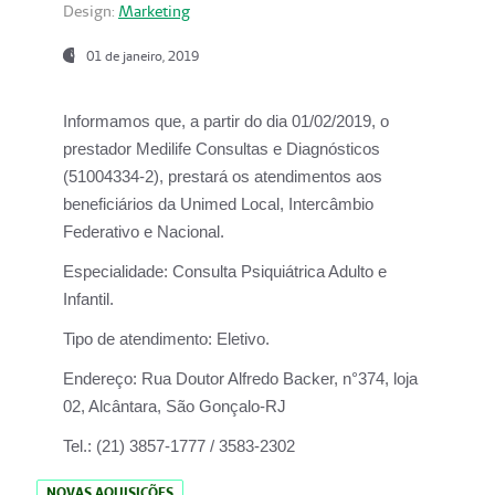
Design:
Marketing
01 de janeiro, 2019
Informamos que, a partir do
dia 01/02/2019
, o
prestador
Medilife Consultas e Diagnósticos
(51004334-2), prestará os atendimentos aos
beneficiários da
Unimed Local, Intercâmbio
Federativo e Nacional.
Especialidade:
Consulta Psiquiátrica Adulto e
Infantil.
Tipo de atendimento:
Eletivo.
Endereço:
Rua Doutor Alfredo Backer, n°374, loja
02, Alcântara, São Gonçalo-RJ
Tel.:
(21) 3857-1777 / 3583-2302
NOVAS AQUISIÇÕES