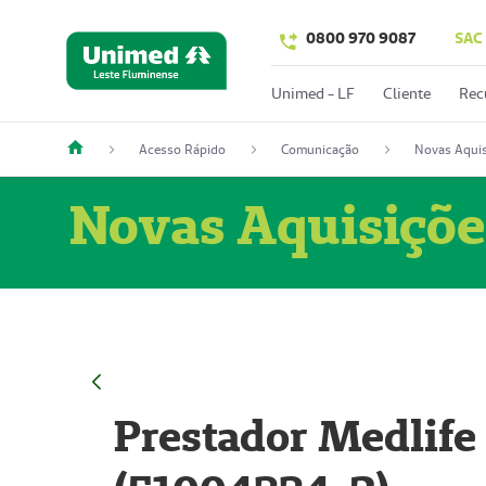
0800 970 9087
SAC
Unimed - LF
Cliente
Rec
Acesso Rápido
Comunicação
Novas Aquis
Novas Aquisiçõe
Prestador Medlife