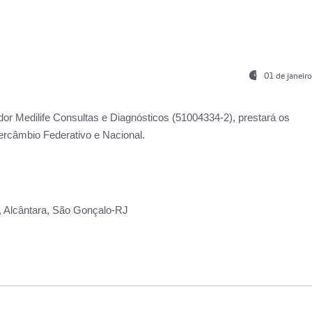
01 de janeir
ador
Medilife Consultas e Diagnósticos
(51004334-2), prestará os
ercâmbio Federativo e Nacional.
2, Alcântara, São Gonçalo-RJ