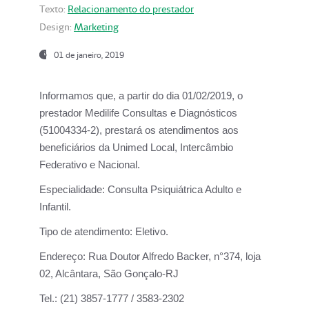
Texto:
Relacionamento do prestador
Design:
Marketing
01 de janeiro, 2019
Informamos que, a partir do
dia 01/02/2019
, o
prestador
Medilife Consultas e Diagnósticos
(51004334-2), prestará os atendimentos aos
beneficiários da
Unimed Local, Intercâmbio
Federativo e Nacional.
Especialidade:
Consulta Psiquiátrica Adulto e
Infantil.
Tipo de atendimento:
Eletivo.
Endereço:
Rua Doutor Alfredo Backer, n°374, loja
02, Alcântara, São Gonçalo-RJ
Tel.:
(21) 3857-1777 / 3583-2302