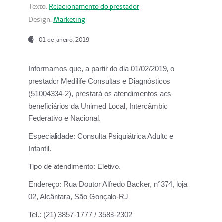
Texto:
Relacionamento do prestador
Design:
Marketing
01 de janeiro, 2019
Informamos que, a partir do
dia 01/02/2019
, o
prestador
Medilife Consultas e Diagnósticos
(51004334-2), prestará os atendimentos aos
beneficiários da
Unimed Local, Intercâmbio
Federativo e Nacional.
Especialidade:
Consulta Psiquiátrica Adulto e
Infantil.
Tipo de atendimento:
Eletivo.
Endereço:
Rua Doutor Alfredo Backer, n°374, loja
02, Alcântara, São Gonçalo-RJ
Tel.:
(21) 3857-1777 / 3583-2302