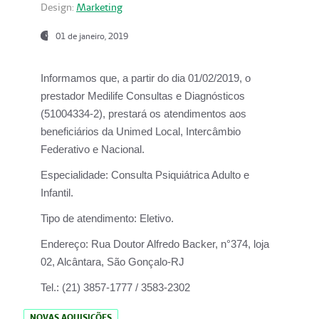
Design:
Marketing
01 de janeiro, 2019
Informamos que, a partir do
dia 01/02/2019
, o
prestador
Medilife Consultas e Diagnósticos
(51004334-2), prestará os atendimentos aos
beneficiários da
Unimed Local, Intercâmbio
Federativo e Nacional.
Especialidade:
Consulta Psiquiátrica Adulto e
Infantil.
Tipo de atendimento:
Eletivo.
Endereço:
Rua Doutor Alfredo Backer, n°374, loja
02, Alcântara, São Gonçalo-RJ
Tel.:
(21) 3857-1777 / 3583-2302
NOVAS AQUISIÇÕES