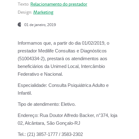
Texto:
Relacionamento do prestador
Design:
Marketing
01 de janeiro, 2019
Informamos que, a partir do
dia 01/02/2019
, o
prestador
Medilife Consultas e Diagnósticos
(51004334-2), prestará os atendimentos aos
beneficiários da
Unimed Local, Intercâmbio
Federativo e Nacional.
Especialidade:
Consulta Psiquiátrica Adulto e
Infantil.
Tipo de atendimento:
Eletivo.
Endereço:
Rua Doutor Alfredo Backer, n°374, loja
02, Alcântara, São Gonçalo-RJ
Tel.:
(21) 3857-1777 / 3583-2302