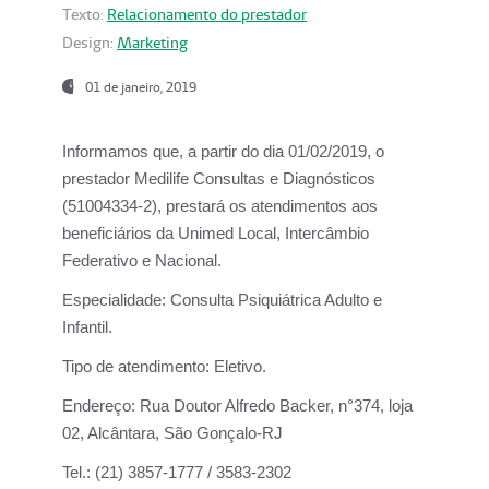
Texto:
Relacionamento do prestador
Design:
Marketing
01 de janeiro, 2019
Informamos que, a partir do
dia 01/02/2019
, o
prestador
Medilife Consultas e Diagnósticos
(51004334-2), prestará os atendimentos aos
beneficiários da
Unimed Local, Intercâmbio
Federativo e Nacional.
Especialidade:
Consulta Psiquiátrica Adulto e
Infantil.
Tipo de atendimento:
Eletivo.
Endereço:
Rua Doutor Alfredo Backer, n°374, loja
02, Alcântara, São Gonçalo-RJ
Tel.:
(21) 3857-1777 / 3583-2302