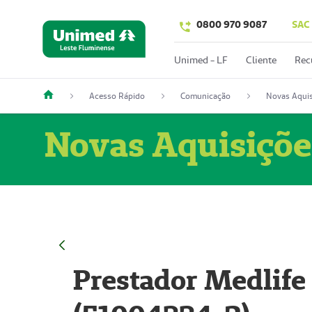
0800 970 9087
SAC
Unimed - LF
Cliente
Rec
Acesso Rápido
Comunicação
Novas Aquis
Novas Aquisiçõe
Prestador Medlife