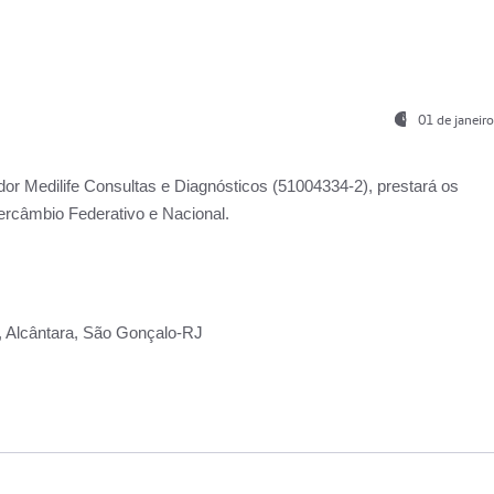
01 de janeir
ador
Medilife Consultas e Diagnósticos
(51004334-2), prestará os
ercâmbio Federativo e Nacional.
2, Alcântara, São Gonçalo-RJ