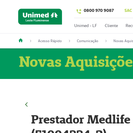
0800 970 9087
SAC
Unimed - LF
Cliente
Rec
Acesso Rápido
Comunicação
Novas Aquis
Novas Aquisiçõe
Prestador Medlife