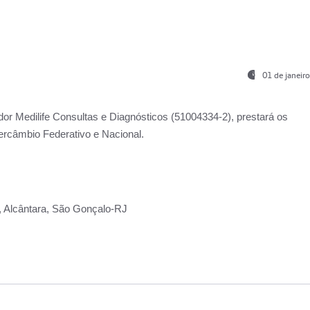
01 de janeir
ador
Medilife Consultas e Diagnósticos
(51004334-2), prestará os
ercâmbio Federativo e Nacional.
2, Alcântara, São Gonçalo-RJ