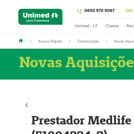
0800 970 9087
SAC
Unimed - LF
Cliente
Rec
Acesso Rápido
Comunicação
Novas Aquis
Novas Aquisiçõe
Prestador Medlife