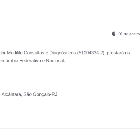
01 de janeir
ador
Medilife Consultas e Diagnósticos
(51004334-2), prestará os
ercâmbio Federativo e Nacional.
2, Alcântara, São Gonçalo-RJ