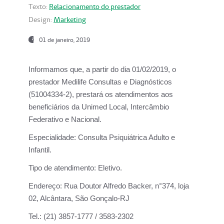
Texto:
Relacionamento do prestador
Design:
Marketing
01 de janeiro, 2019
Informamos que, a partir do
dia 01/02/2019
, o
prestador
Medilife Consultas e Diagnósticos
(51004334-2), prestará os atendimentos aos
beneficiários da
Unimed Local, Intercâmbio
Federativo e Nacional.
Especialidade:
Consulta Psiquiátrica Adulto e
Infantil.
Tipo de atendimento:
Eletivo.
Endereço:
Rua Doutor Alfredo Backer, n°374, loja
02, Alcântara, São Gonçalo-RJ
Tel.:
(21) 3857-1777 / 3583-2302