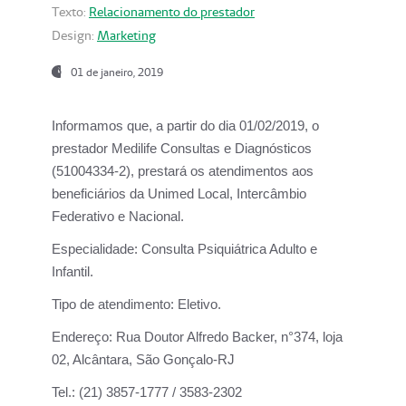
Texto:
Relacionamento do prestador
Design:
Marketing
01 de janeiro, 2019
Informamos que, a partir do
dia 01/02/2019
, o
prestador
Medilife Consultas e Diagnósticos
(51004334-2), prestará os atendimentos aos
beneficiários da
Unimed Local, Intercâmbio
Federativo e Nacional.
Especialidade:
Consulta Psiquiátrica Adulto e
Infantil.
Tipo de atendimento:
Eletivo.
Endereço:
Rua Doutor Alfredo Backer, n°374, loja
02, Alcântara, São Gonçalo-RJ
Tel.:
(21) 3857-1777 / 3583-2302