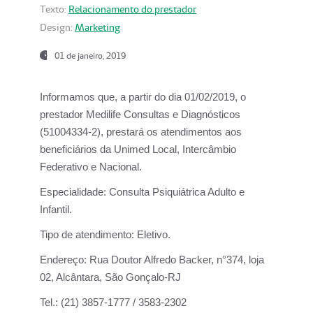
Texto:
Relacionamento do prestador
Design:
Marketing
01 de janeiro, 2019
Informamos que, a partir do
dia 01/02/2019
, o
prestador
Medilife Consultas e Diagnósticos
(51004334-2), prestará os atendimentos aos
beneficiários da
Unimed Local, Intercâmbio
Federativo e Nacional.
Especialidade:
Consulta Psiquiátrica Adulto e
Infantil.
Tipo de atendimento:
Eletivo.
Endereço:
Rua Doutor Alfredo Backer, n°374, loja
02, Alcântara, São Gonçalo-RJ
Tel.:
(21) 3857-1777 / 3583-2302