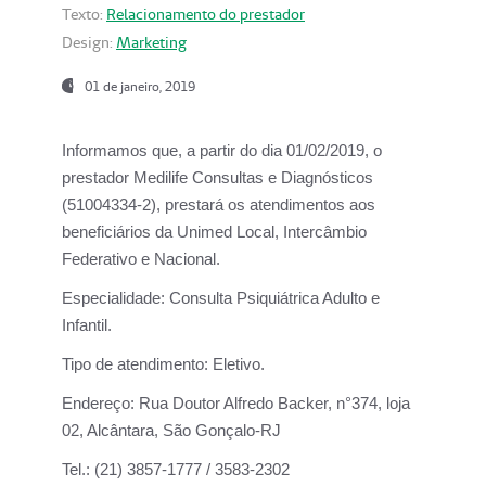
Texto:
Relacionamento do prestador
Design:
Marketing
01 de janeiro, 2019
Informamos que, a partir do
dia 01/02/2019
, o
prestador
Medilife Consultas e Diagnósticos
(51004334-2), prestará os atendimentos aos
beneficiários da
Unimed Local, Intercâmbio
Federativo e Nacional.
Especialidade:
Consulta Psiquiátrica Adulto e
Infantil.
Tipo de atendimento:
Eletivo.
Endereço:
Rua Doutor Alfredo Backer, n°374, loja
02, Alcântara, São Gonçalo-RJ
Tel.:
(21) 3857-1777 / 3583-2302