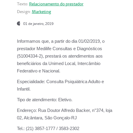
Texto:
Relacionamento do prestador
Design:
Marketing
01 de janeiro, 2019
Informamos que, a partir do
dia 01/02/2019
, o
prestador
Medilife Consultas e Diagnósticos
(51004334-2), prestará os atendimentos aos
beneficiários da
Unimed Local, Intercâmbio
Federativo e Nacional.
Especialidade:
Consulta Psiquiátrica Adulto e
Infantil.
Tipo de atendimento:
Eletivo.
Endereço:
Rua Doutor Alfredo Backer, n°374, loja
02, Alcântara, São Gonçalo-RJ
Tel.:
(21) 3857-1777 / 3583-2302