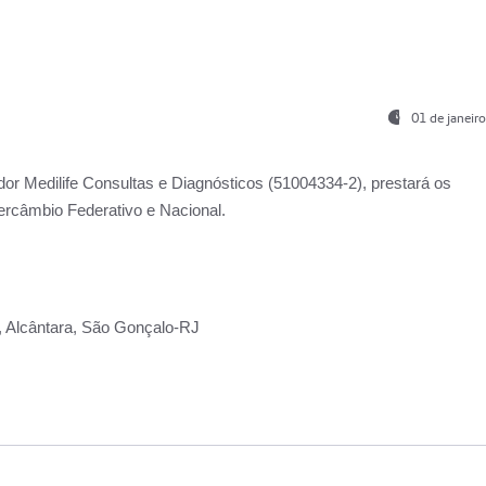
01 de janeir
ador
Medilife Consultas e Diagnósticos
(51004334-2), prestará os
ercâmbio Federativo e Nacional.
2, Alcântara, São Gonçalo-RJ