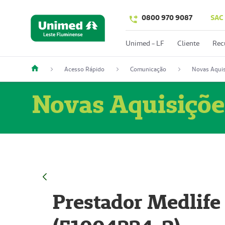
0800 970 9087
SAC
Unimed - LF
Cliente
Rec
Acesso Rápido
Comunicação
Novas Aquis
Novas Aquisiçõe
Prestador Medlife