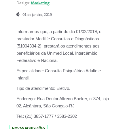
Design:
Marketing
01 de janeiro, 2019
Informamos que, a partir do
dia 01/02/2019
, o
prestador
Medilife Consultas e Diagnósticos
(51004334-2), prestará os atendimentos aos
beneficiários da
Unimed Local, Intercâmbio
Federativo e Nacional.
Especialidade:
Consulta Psiquiátrica Adulto e
Infantil.
Tipo de atendimento:
Eletivo.
Endereço:
Rua Doutor Alfredo Backer, n°374, loja
02, Alcântara, São Gonçalo-RJ
Tel.:
(21) 3857-1777 / 3583-2302
NOVAS AQUISIÇÕES