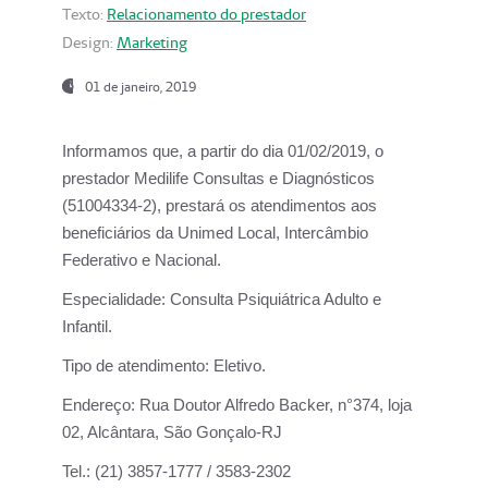
Texto:
Relacionamento do prestador
Design:
Marketing
01 de janeiro, 2019
Informamos que, a partir do
dia 01/02/2019
, o
prestador
Medilife Consultas e Diagnósticos
(51004334-2), prestará os atendimentos aos
beneficiários da
Unimed Local, Intercâmbio
Federativo e Nacional.
Especialidade:
Consulta Psiquiátrica Adulto e
Infantil.
Tipo de atendimento:
Eletivo.
Endereço:
Rua Doutor Alfredo Backer, n°374, loja
02, Alcântara, São Gonçalo-RJ
Tel.:
(21) 3857-1777 / 3583-2302