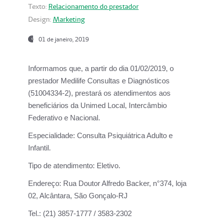
Texto:
Relacionamento do prestador
Design:
Marketing
01 de janeiro, 2019
Informamos que, a partir do
dia 01/02/2019
, o
prestador
Medilife Consultas e Diagnósticos
(51004334-2), prestará os atendimentos aos
beneficiários da
Unimed Local, Intercâmbio
Federativo e Nacional.
Especialidade:
Consulta Psiquiátrica Adulto e
Infantil.
Tipo de atendimento:
Eletivo.
Endereço:
Rua Doutor Alfredo Backer, n°374, loja
02, Alcântara, São Gonçalo-RJ
Tel.:
(21) 3857-1777 / 3583-2302