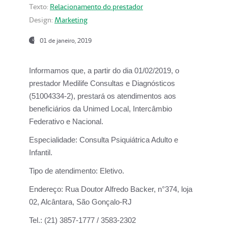
Texto:
Relacionamento do prestador
Design:
Marketing
01 de janeiro, 2019
Informamos que, a partir do
dia 01/02/2019
, o
prestador
Medilife Consultas e Diagnósticos
(51004334-2), prestará os atendimentos aos
beneficiários da
Unimed Local, Intercâmbio
Federativo e Nacional.
Especialidade:
Consulta Psiquiátrica Adulto e
Infantil.
Tipo de atendimento:
Eletivo.
Endereço:
Rua Doutor Alfredo Backer, n°374, loja
02, Alcântara, São Gonçalo-RJ
Tel.:
(21) 3857-1777 / 3583-2302