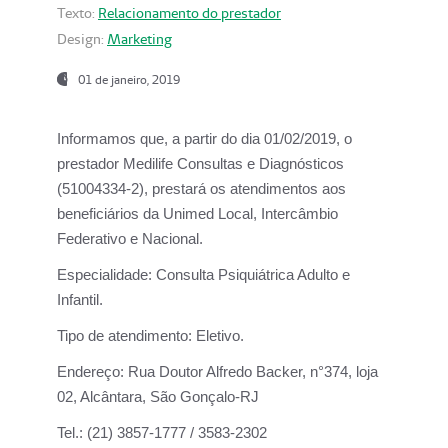
Texto:
Relacionamento do prestador
Design:
Marketing
01 de janeiro, 2019
Informamos que, a partir do
dia 01/02/2019
, o
prestador
Medilife Consultas e Diagnósticos
(51004334-2), prestará os atendimentos aos
beneficiários da
Unimed Local, Intercâmbio
Federativo e Nacional.
Especialidade:
Consulta Psiquiátrica Adulto e
Infantil.
Tipo de atendimento:
Eletivo.
Endereço:
Rua Doutor Alfredo Backer, n°374, loja
02, Alcântara, São Gonçalo-RJ
Tel.:
(21) 3857-1777 / 3583-2302