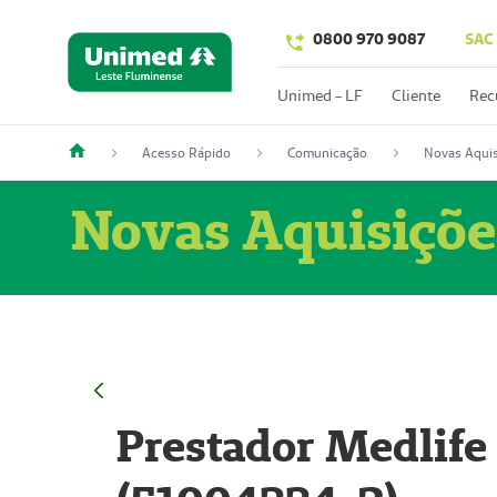
0800 970 9087
SAC
Unimed - LF
Cliente
Rec
Acesso Rápido
Comunicação
Novas Aquis
Novas Aquisiçõe
Prestador Medlife