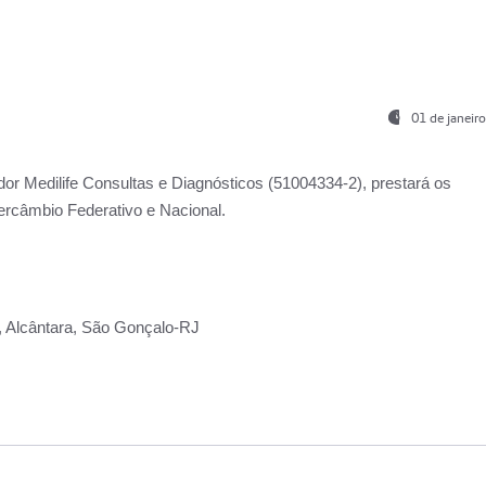
01 de janeir
ador
Medilife Consultas e Diagnósticos
(51004334-2), prestará os
ercâmbio Federativo e Nacional.
2, Alcântara, São Gonçalo-RJ