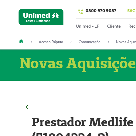
0800 970 9087
SAC
Unimed - LF
Cliente
Rec
Acesso Rápido
Comunicação
Novas Aquis
Novas Aquisiçõe
Prestador Medlife