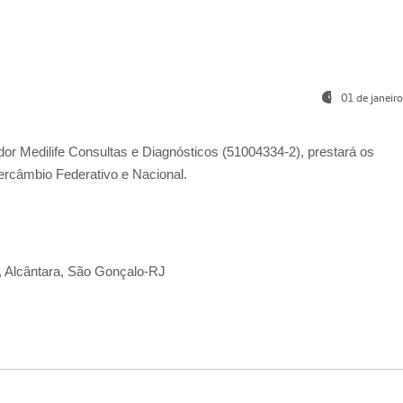
01 de janeir
ador
Medilife Consultas e Diagnósticos
(51004334-2), prestará os
ercâmbio Federativo e Nacional.
2, Alcântara, São Gonçalo-RJ