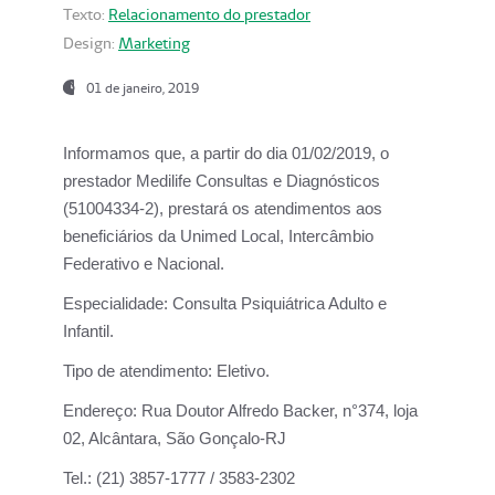
Texto:
Relacionamento do prestador
Design:
Marketing
01 de janeiro, 2019
Informamos que, a partir do
dia 01/02/2019
, o
prestador
Medilife Consultas e Diagnósticos
(51004334-2), prestará os atendimentos aos
beneficiários da
Unimed Local, Intercâmbio
Federativo e Nacional.
Especialidade:
Consulta Psiquiátrica Adulto e
Infantil.
Tipo de atendimento:
Eletivo.
Endereço:
Rua Doutor Alfredo Backer, n°374, loja
02, Alcântara, São Gonçalo-RJ
Tel.:
(21) 3857-1777 / 3583-2302