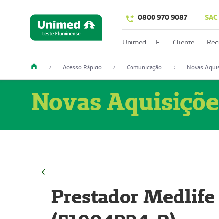
0800 970 9087
SAC
Unimed - LF
Cliente
Rec
Acesso Rápido
Comunicação
Novas Aquis
Novas Aquisiçõe
Prestador Medlife