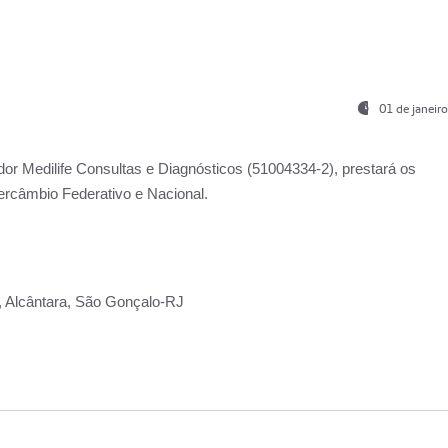
01 de janeir
ador
Medilife Consultas e Diagnósticos
(51004334-2), prestará os
ercâmbio Federativo e Nacional.
2, Alcântara, São Gonçalo-RJ