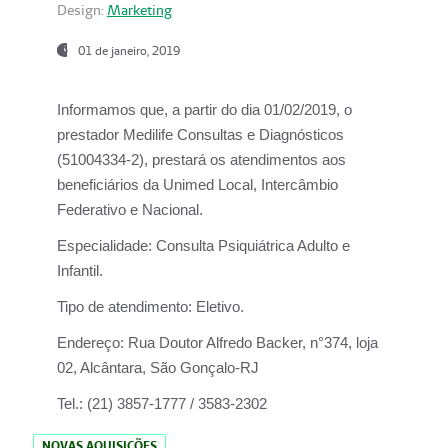
Design:
Marketing
01 de janeiro, 2019
Informamos que, a partir do
dia 01/02/2019
, o
prestador
Medilife Consultas e Diagnósticos
(51004334-2), prestará os atendimentos aos
beneficiários da
Unimed Local, Intercâmbio
Federativo e Nacional.
Especialidade:
Consulta Psiquiátrica Adulto e
Infantil.
Tipo de atendimento:
Eletivo.
Endereço:
Rua Doutor Alfredo Backer, n°374, loja
02, Alcântara, São Gonçalo-RJ
Tel.:
(21) 3857-1777 / 3583-2302
NOVAS AQUISIÇÕES