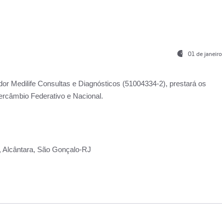
01 de janeir
ador
Medilife Consultas e Diagnósticos
(51004334-2), prestará os
ercâmbio Federativo e Nacional.
2, Alcântara, São Gonçalo-RJ