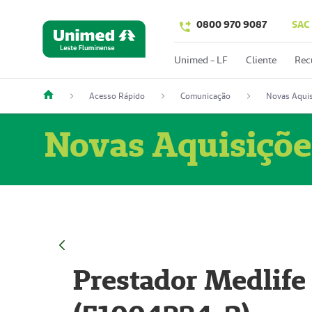
0800 970 9087
SAC
Unimed - LF
Cliente
Rec
Acesso Rápido
Comunicação
Novas Aquis
Novas Aquisiçõe
Prestador Medlife