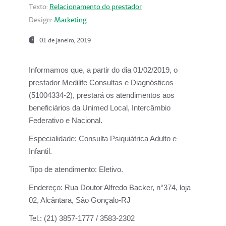
Texto:
Relacionamento do prestador
Design:
Marketing
01 de janeiro, 2019
Informamos que, a partir do
dia 01/02/2019
, o
prestador
Medilife Consultas e Diagnósticos
(51004334-2), prestará os atendimentos aos
beneficiários da
Unimed Local, Intercâmbio
Federativo e Nacional.
Especialidade:
Consulta Psiquiátrica Adulto e
Infantil.
Tipo de atendimento:
Eletivo.
Endereço:
Rua Doutor Alfredo Backer, n°374, loja
02, Alcântara, São Gonçalo-RJ
Tel.:
(21) 3857-1777 / 3583-2302