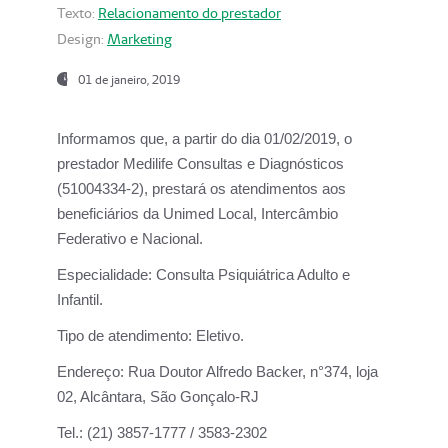
Texto:
Relacionamento do prestador
Design:
Marketing
01 de janeiro, 2019
Informamos que, a partir do
dia 01/02/2019
, o
prestador
Medilife Consultas e Diagnósticos
(51004334-2), prestará os atendimentos aos
beneficiários da
Unimed Local, Intercâmbio
Federativo e Nacional.
Especialidade:
Consulta Psiquiátrica Adulto e
Infantil.
Tipo de atendimento:
Eletivo.
Endereço:
Rua Doutor Alfredo Backer, n°374, loja
02, Alcântara, São Gonçalo-RJ
Tel.:
(21) 3857-1777 / 3583-2302