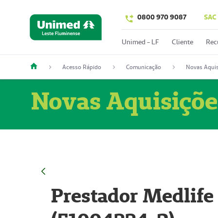
0800 970 9087
SAC
Unimed - LF
Cliente
Rec
Acesso Rápido
Comunicação
Novas Aquis
Novas Aquisiçõe
Prestador Medlife