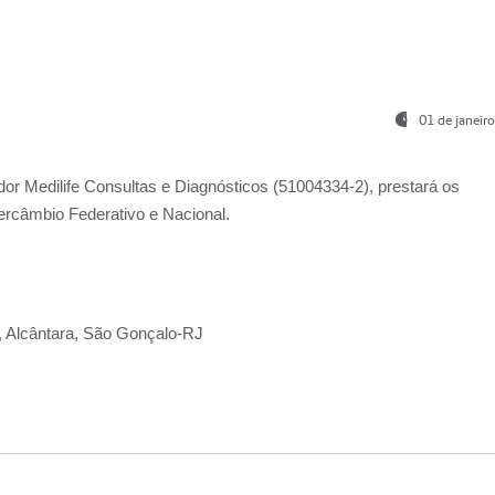
01 de janeir
ador
Medilife Consultas e Diagnósticos
(51004334-2), prestará os
ercâmbio Federativo e Nacional.
2, Alcântara, São Gonçalo-RJ