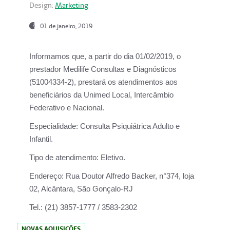
Design:
Marketing
01 de janeiro, 2019
Informamos que, a partir do
dia 01/02/2019
, o
prestador
Medilife Consultas e Diagnósticos
(51004334-2), prestará os atendimentos aos
beneficiários da
Unimed Local, Intercâmbio
Federativo e Nacional.
Especialidade:
Consulta Psiquiátrica Adulto e
Infantil.
Tipo de atendimento:
Eletivo.
Endereço:
Rua Doutor Alfredo Backer, n°374, loja
02, Alcântara, São Gonçalo-RJ
Tel.:
(21) 3857-1777 / 3583-2302
NOVAS AQUISIÇÕES