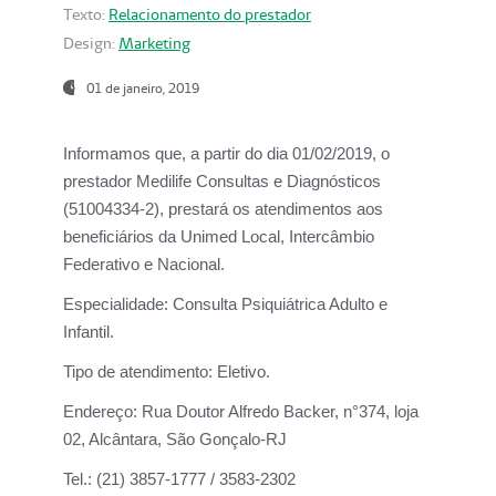
Texto:
Relacionamento do prestador
Design:
Marketing
01 de janeiro, 2019
Informamos que, a partir do
dia 01/02/2019
, o
prestador
Medilife Consultas e Diagnósticos
(51004334-2), prestará os atendimentos aos
beneficiários da
Unimed Local, Intercâmbio
Federativo e Nacional.
Especialidade:
Consulta Psiquiátrica Adulto e
Infantil.
Tipo de atendimento:
Eletivo.
Endereço:
Rua Doutor Alfredo Backer, n°374, loja
02, Alcântara, São Gonçalo-RJ
Tel.:
(21) 3857-1777 / 3583-2302