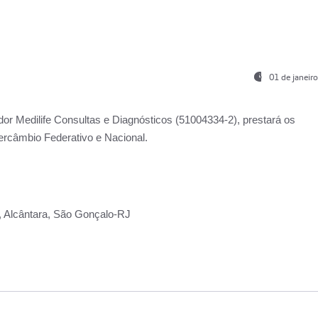
01 de janeir
ador
Medilife Consultas e Diagnósticos
(51004334-2), prestará os
ercâmbio Federativo e Nacional.
2, Alcântara, São Gonçalo-RJ