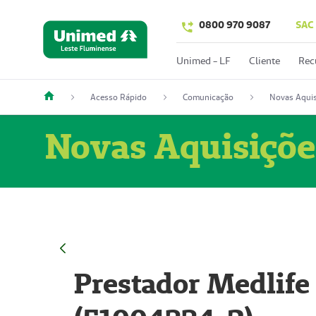
0800 970 9087
SAC
Unimed - LF
Cliente
Rec
Acesso Rápido
Comunicação
Novas Aquis
Novas Aquisiçõe
Prestador Medlife