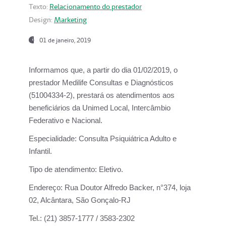
Texto:
Relacionamento do prestador
Design:
Marketing
01 de janeiro, 2019
Informamos que, a partir do
dia 01/02/2019
, o
prestador
Medilife Consultas e Diagnósticos
(51004334-2), prestará os atendimentos aos
beneficiários da
Unimed Local, Intercâmbio
Federativo e Nacional.
Especialidade:
Consulta Psiquiátrica Adulto e
Infantil.
Tipo de atendimento:
Eletivo.
Endereço:
Rua Doutor Alfredo Backer, n°374, loja
02, Alcântara, São Gonçalo-RJ
Tel.:
(21) 3857-1777 / 3583-2302