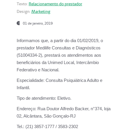
Texto:
Relacionamento do prestador
Design:
Marketing
01 de janeiro, 2019
Informamos que, a partir do
dia 01/02/2019
, o
prestador
Medilife Consultas e Diagnósticos
(51004334-2), prestará os atendimentos aos
beneficiários da
Unimed Local, Intercâmbio
Federativo e Nacional.
Especialidade:
Consulta Psiquiátrica Adulto e
Infantil.
Tipo de atendimento:
Eletivo.
Endereço:
Rua Doutor Alfredo Backer, n°374, loja
02, Alcântara, São Gonçalo-RJ
Tel.:
(21) 3857-1777 / 3583-2302