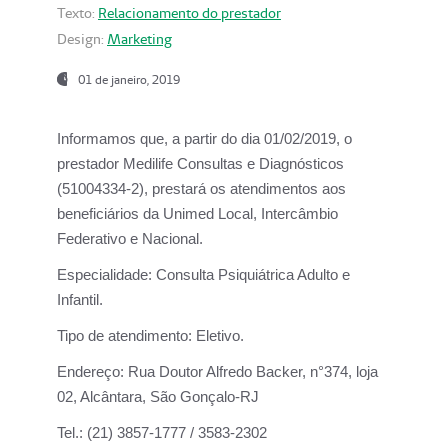
Texto:
Relacionamento do prestador
Design:
Marketing
01 de janeiro, 2019
Informamos que, a partir do
dia 01/02/2019
, o
prestador
Medilife Consultas e Diagnósticos
(51004334-2), prestará os atendimentos aos
beneficiários da
Unimed Local, Intercâmbio
Federativo e Nacional.
Especialidade:
Consulta Psiquiátrica Adulto e
Infantil.
Tipo de atendimento:
Eletivo.
Endereço:
Rua Doutor Alfredo Backer, n°374, loja
02, Alcântara, São Gonçalo-RJ
Tel.:
(21) 3857-1777 / 3583-2302