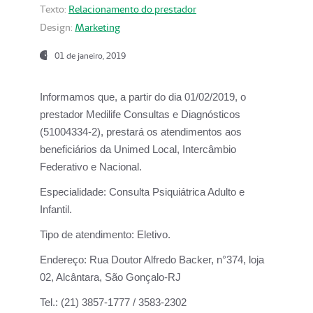
Texto:
Relacionamento do prestador
Design:
Marketing
01 de janeiro, 2019
Informamos que, a partir do
dia 01/02/2019
, o
prestador
Medilife Consultas e Diagnósticos
(51004334-2), prestará os atendimentos aos
beneficiários da
Unimed Local, Intercâmbio
Federativo e Nacional.
Especialidade:
Consulta Psiquiátrica Adulto e
Infantil.
Tipo de atendimento:
Eletivo.
Endereço:
Rua Doutor Alfredo Backer, n°374, loja
02, Alcântara, São Gonçalo-RJ
Tel.:
(21) 3857-1777 / 3583-2302