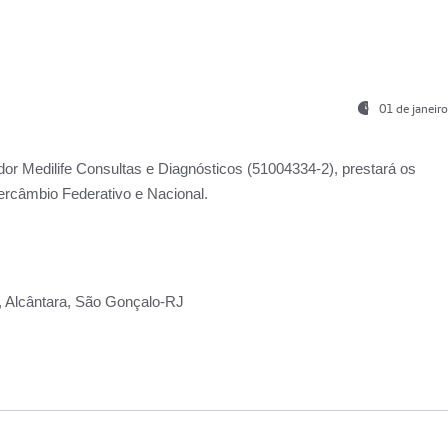
01 de janeir
ador
Medilife Consultas e Diagnósticos
(51004334-2), prestará os
ercâmbio Federativo e Nacional.
2, Alcântara, São Gonçalo-RJ