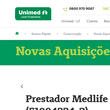
0800 970 9087
SAC
Unimed - LF
Cliente
Rec
Acesso Rápido
Comunicação
Novas Aquis
Novas Aquisiçõe
Prestador Medlife