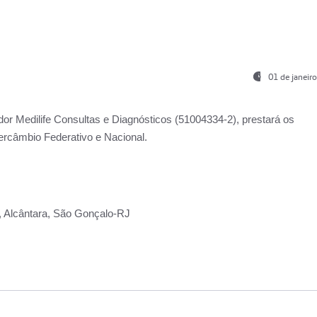
01 de janeir
ador
Medilife Consultas e Diagnósticos
(51004334-2), prestará os
ercâmbio Federativo e Nacional.
2, Alcântara, São Gonçalo-RJ