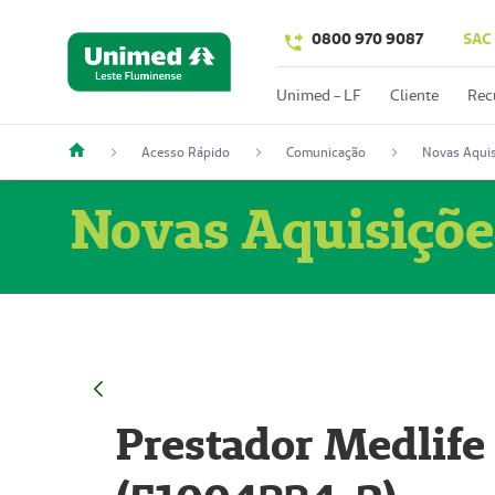
0800 970 9087
SAC
Unimed - LF
Cliente
Rec
Acesso Rápido
Comunicação
Novas Aquis
Novas Aquisiçõe
Prestador Medlife