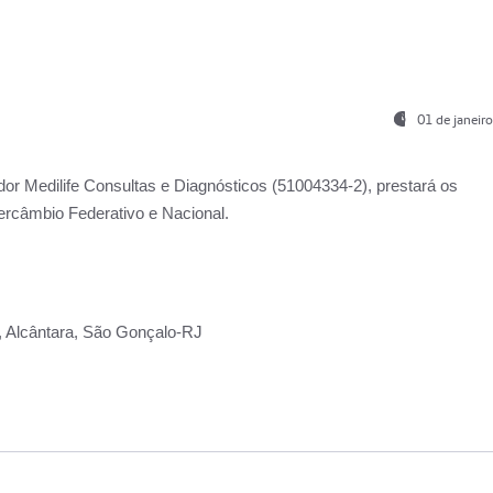
01 de janeir
ador
Medilife Consultas e Diagnósticos
(51004334-2), prestará os
ercâmbio Federativo e Nacional.
2, Alcântara, São Gonçalo-RJ