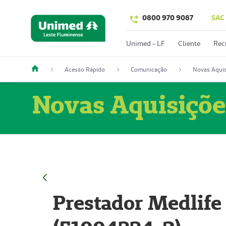
0800 970 9087
SAC
Unimed - LF
Cliente
Rec
Acesso Rápido
Comunicação
Novas Aquis
Novas Aquisiçõe
Prestador Medlife