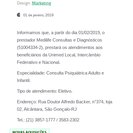
Design:
Marketing
01 de janeiro, 2019
Informamos que, a partir do
dia 01/02/2019
, o
prestador
Medilife Consultas e Diagnósticos
(51004334-2), prestará os atendimentos aos
beneficiários da
Unimed Local, Intercâmbio
Federativo e Nacional.
Especialidade:
Consulta Psiquiátrica Adulto e
Infantil.
Tipo de atendimento:
Eletivo.
Endereço:
Rua Doutor Alfredo Backer, n°374, loja
02, Alcântara, São Gonçalo-RJ
Tel.:
(21) 3857-1777 / 3583-2302
NOVAS AQUISIÇÕES