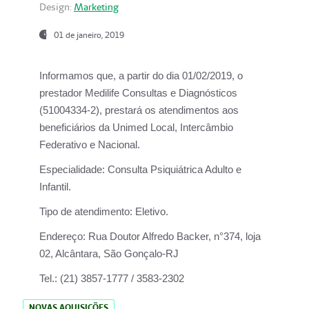
Design:
Marketing
01 de janeiro, 2019
Informamos que, a partir do
dia 01/02/2019
, o
prestador
Medilife Consultas e Diagnósticos
(51004334-2), prestará os atendimentos aos
beneficiários da
Unimed Local, Intercâmbio
Federativo e Nacional.
Especialidade:
Consulta Psiquiátrica Adulto e
Infantil.
Tipo de atendimento:
Eletivo.
Endereço:
Rua Doutor Alfredo Backer, n°374, loja
02, Alcântara, São Gonçalo-RJ
Tel.:
(21) 3857-1777 / 3583-2302
NOVAS AQUISIÇÕES