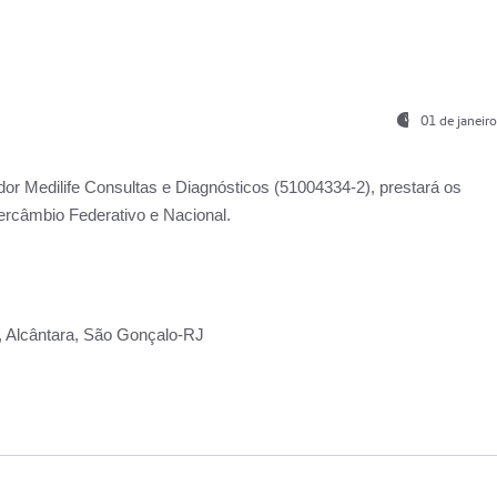
01 de janeir
ador
Medilife Consultas e Diagnósticos
(51004334-2), prestará os
ercâmbio Federativo e Nacional.
2, Alcântara, São Gonçalo-RJ