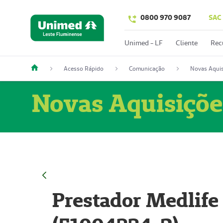
0800 970 9087
SAC
Unimed - LF
Cliente
Rec
Acesso Rápido
Comunicação
Novas Aquis
Novas Aquisiçõe
Prestador Medlife