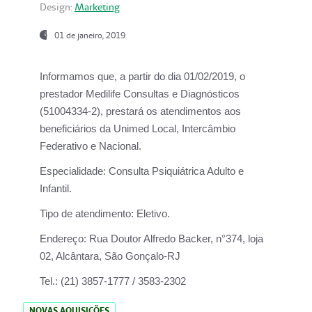
Design:
Marketing
01 de janeiro, 2019
Informamos que, a partir do
dia 01/02/2019
, o
prestador
Medilife Consultas e Diagnósticos
(51004334-2), prestará os atendimentos aos
beneficiários da
Unimed Local, Intercâmbio
Federativo e Nacional.
Especialidade:
Consulta Psiquiátrica Adulto e
Infantil.
Tipo de atendimento:
Eletivo.
Endereço:
Rua Doutor Alfredo Backer, n°374, loja
02, Alcântara, São Gonçalo-RJ
Tel.:
(21) 3857-1777 / 3583-2302
NOVAS AQUISIÇÕES