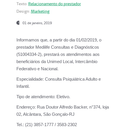
Texto:
Relacionamento do prestador
Design:
Marketing
01 de janeiro, 2019
Informamos que, a partir do
dia 01/02/2019
, o
prestador
Medilife Consultas e Diagnósticos
(51004334-2), prestará os atendimentos aos
beneficiários da
Unimed Local, Intercâmbio
Federativo e Nacional.
Especialidade:
Consulta Psiquiátrica Adulto e
Infantil.
Tipo de atendimento:
Eletivo.
Endereço:
Rua Doutor Alfredo Backer, n°374, loja
02, Alcântara, São Gonçalo-RJ
Tel.:
(21) 3857-1777 / 3583-2302