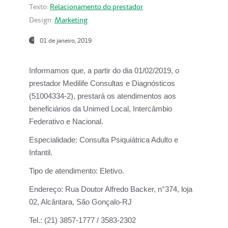
Texto:
Relacionamento do prestador
Design:
Marketing
01 de janeiro, 2019
Informamos que, a partir do
dia 01/02/2019
, o
prestador
Medilife Consultas e Diagnósticos
(51004334-2), prestará os atendimentos aos
beneficiários da
Unimed Local, Intercâmbio
Federativo e Nacional.
Especialidade:
Consulta Psiquiátrica Adulto e
Infantil.
Tipo de atendimento:
Eletivo.
Endereço:
Rua Doutor Alfredo Backer, n°374, loja
02, Alcântara, São Gonçalo-RJ
Tel.:
(21) 3857-1777 / 3583-2302